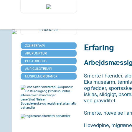
ONLINE BOOKING
Har du spørgsmål?
27 98 87 29
Erfaring
ZONETERAPI
AKUPUNKTUR
Arbejdsmæssigt
POSTUROLOGI
AURICULOTERAPI
Smerte i hænder, albu
MUSKELMERIDIANER
Eks musearm, tennis
og fødder, sportsska
iskias, slidgigt, ps
Lene Skat Nielsen
ved graviditet
Sygeplejerske og registreret alternativ
behandler
Smerte, hævelse i ar
Hovedpine, migræne, 