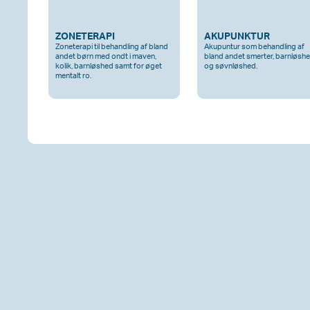
ZONETERAPI
AKUPUNKTUR
Zoneterapi til behandling af bland
Akupuntur som behandling af
andet børn med ondt i maven,
bland andet smerter, barnløsh
kolik, barnløshed samt for øget
og søvnløshed.
mentalt ro.