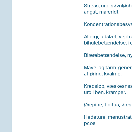
Stress, uro, søvnløsh
angst, mareridt.
Koncentrationsbesvæ
Allergi, udslæt, vejr
bihulebetændelse, fo
Blærebetændelse, n
Mave-og tarm-gener, 
afføring, kvalme.
Kredsløb, væskeansa
uro i ben, kramper.
Ørepine, tinitus, øre
Hedeture, menustrat
pcos.